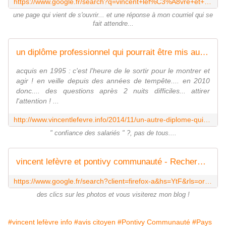
https://www.google.fr/search?q=vincent+lef%C3%A8vre+et+transport+olano&source=lnms&tbm=isch&sa=X&ei=FWWHVJOcOIm9UcfHgdgN&ved=0CAkQ_AUoAg&biw=1787&bih=829&dpr=0.9
une page qui vient de s'ouvrir... et une réponse à mon courriel qui se
fait attendre...
un diplôme professionnel qui pourrait être mis au service d'un collectif... - Le blog de Vincent Lefèvre
acquis en 1995 : c'est l'heure de le sortir pour le montrer et
agir ! en veille depuis des années de tempête.... en 2010
donc.... des questions après 2 nuits difficiles... attirer
l'attention ! ...
http://www.vincentlefevre.info/2014/11/un-autre-diplome-qui-pourrait-etre-mis-au-service-d-un-collectif.html
" confiance des salariés " ?, pas de tous....
vincent lefèvre et pontivy communauté - Recherche Google
https://www.google.fr/search?client=firefox-a&hs=YtF&rls=org.mozilla:fr:official&channel=sb&source=lnms&tbm=isch&sa=X&ei=gQXYU_K6MIaw0QXB3IHoCw&ved=0CAgQ_AUoAQ&biw=1787&bih=829&q=vincent%20lef%C3%A8vre%20et%20pontivy%20communaut%C3%A9
des clics sur les photos et vous visiterez mon blog !
#vincent lefèvre info
#avis citoyen
#Pontivy Communauté
#Pays