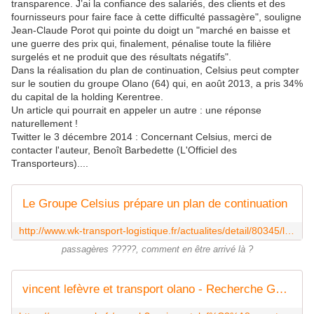
transparence. J’ai la confiance des salariés, des clients et des
fournisseurs pour faire face à cette difficulté passagère", souligne
Jean-Claude Porot qui pointe du doigt un "marché en baisse et
une guerre des prix qui, finalement, pénalise toute la filière
surgelés et ne produit que des résultats négatifs".
Dans la réalisation du plan de continuation, Celsius peut compter
sur le soutien du groupe Olano (64) qui, en août 2013, a pris 34%
du capital de la holding Kerentree.
Un article qui pourrait en appeler un autre : une réponse
naturellement !
Twitter le 3 décembre 2014 : Concernant Celsius, merci de
contacter l'auteur, Benoît Barbedette (L'Officiel des
Transporteurs)....
Le Groupe Celsius prépare un plan de continuation
http://www.wk-transport-logistique.fr/actualites/detail/80345/le-groupe-celsius-prepare-un-plan-de-continuation-.html
passagères ?????, comment en être arrivé là ?
vincent lefèvre et transport olano - Recherche Google