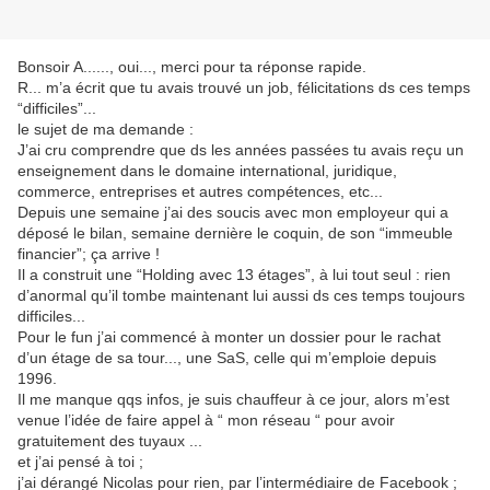
Bonsoir A......, oui..., merci pour ta réponse rapide.
R... m’a écrit que tu avais trouvé un job, félicitations ds ces temps
“difficiles”...
le sujet de ma demande :
J’ai cru comprendre que ds les années passées tu avais reçu un
enseignement dans le domaine international, juridique,
commerce, entreprises et autres compétences, etc...
Depuis une semaine j’ai des soucis avec mon employeur qui a
déposé le bilan, semaine dernière le coquin, de son “immeuble
financier”; ça arrive !
Il a construit une “Holding avec 13 étages”, à lui tout seul : rien
d’anormal qu’il tombe maintenant lui aussi ds ces temps toujours
difficiles...
Pour le fun j’ai commencé à monter un dossier pour le rachat
d’un étage de sa tour..., une SaS, celle qui m’emploie depuis
1996.
Il me manque qqs infos, je suis chauffeur à ce jour, alors m’est
venue l’idée de faire appel à “ mon réseau “ pour avoir
gratuitement des tuyaux ...
et j’ai pensé à toi ;
j’ai dérangé Nicolas pour rien, par l’intermédiaire de Facebook ;