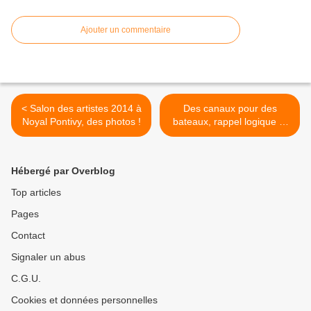
Ajouter un commentaire
< Salon des artistes 2014 à
Des canaux pour des
Noyal Pontivy, des photos !
bateaux, rappel logique et
nécessaire ! >
Hébergé par Overblog
Top articles
Pages
Contact
Signaler un abus
C.G.U.
Cookies et données personnelles