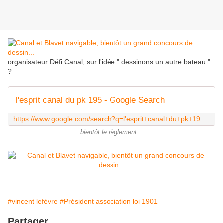
organisateur Défi Canal, sur l'idée " dessinons un autre bateau "
?
l'esprit canal du pk 195 - Google Search
https://www.google.com/search?q=l'esprit+canal+du+pk+195&ie=utf-8&oe=utf-8&rls=org.mozilla:fr:official&client=firefox-a&channel=sb&gfe_rd=cr&ei=axkPVNPqK8PBcMergsgD
bientôt le règlement...
#vincent lefèvre
#Président association loi 1901
Partager