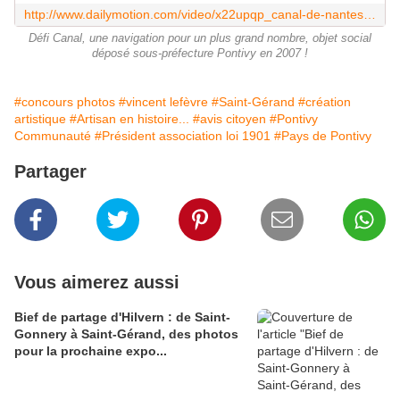
http://www.dailymotion.com/video/x22upqp_canal-de-nantes-a-brest-association-loi-1901-defi-canal-video-demonstration-navigation-n-2_school
Défi Canal, une navigation pour un plus grand nombre, objet social
déposé sous-préfecture Pontivy en 2007 !
#concours photos
#vincent lefèvre
#Saint-Gérand
#création
artistique
#Artisan en histoire...
#avis citoyen
#Pontivy
Communauté
#Président association loi 1901
#Pays de Pontivy
Partager
Vous aimerez aussi
Bief de partage d'Hilvern : de Saint-
Gonnery à Saint-Gérand, des photos
pour la prochaine expo...