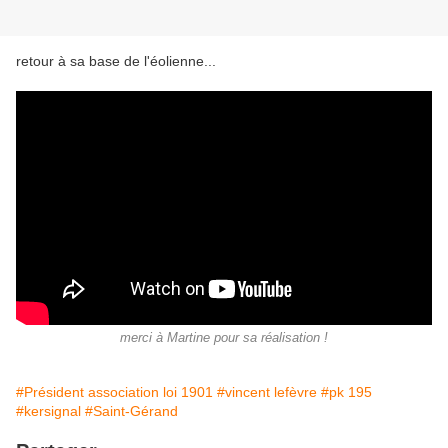
retour à sa base de l'éolienne...
merci à Martine pour sa réalisation !
#Président association loi 1901
#vincent lefèvre
#pk 195
#kersignal
#Saint-Gérand