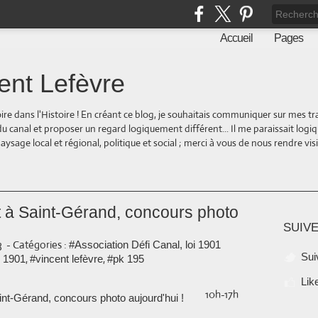
Accueil
Pages
ent Lefèvre
oire dans l'Histoire ! En créant ce blog, je souhaitais communiquer sur mes t
 du canal et proposer un regard logiquement différent... Il me paraissait logi
ge local et régional, politique et social ; merci à vous de nous rendre visite
 à Saint-Gérand, concours photo
SUIVE
3
-
Catégories :
#Association Défi Canal, loi 1901
Sui
,
,
i 1901
#vincent lefèvre
#pk 195
Lik
10h-17h