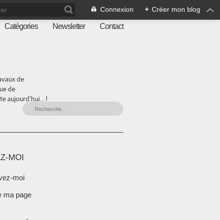
Connexion
+
Créer mon blog
Catégories
Newsletter
Contact
ravaux de
que de
 aujourd'hui... !
Z-MOI
vez-moi
e ma page