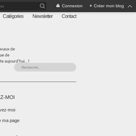
Connexion
+
Créer mon blog
Catégories
Newsletter
Contact
ravaux de
que de
 aujourd'hui... !
Z-MOI
vez-moi
e ma page