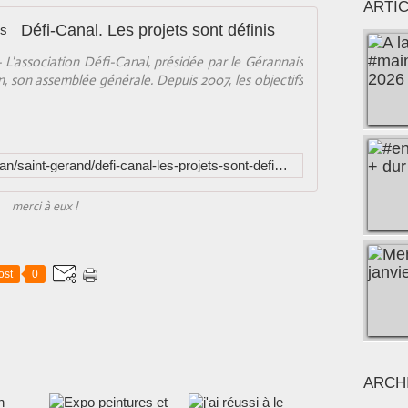
ARTI
Défi-Canal. Les projets sont définis
- L'association Défi-Canal, présidée par le Gérannais
n, son assemblée générale. Depuis 2007, les objectifs
http://www.letelegramme.fr/morbihan/saint-gerand/defi-canal-les-projets-sont-definis-26-02-2014-10053818.php
merci à eux !
ost
0
ARCH