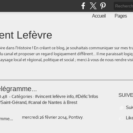
Accueil
Pages
ent Lefèvre
oire dans l'Histoire ! En créant ce blog, je souhaitais communiquer sur mes t
 du canal et proposer un regard logiquement différent... Il me paraissait logi
ge local et régional, politique et social ; merci à vous de nous rendre visite
élégramme...
SUIVE
8:48
-
Catégories :
,
#vincent lefèvre info
#Défic'Infos
,
#Saint-Gérand
#canal de Nantes à Brest
Sui
mercredi 26 février 2014, Pontivy.
Lik