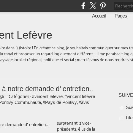
Accueil
Pages
ent Lefèvre
oire dans l'Histoire ! En créant ce blog, je souhaitais communiquer sur mes t
 du canal et proposer un regard logiquement différent... Il me paraissait logi
ge local et régional, politique et social ; merci à vous de nous rendre visite
à notre demande d' entretien..
SUIVE
:56
-
Catégories :
,
#vincent lefèvre
#vincent lefèvre
,
,
Pontivy Communauté
#Pays de Pontivy
#avis
Sui
Lik
surprenant, 2 vice-
présidents, élus de la