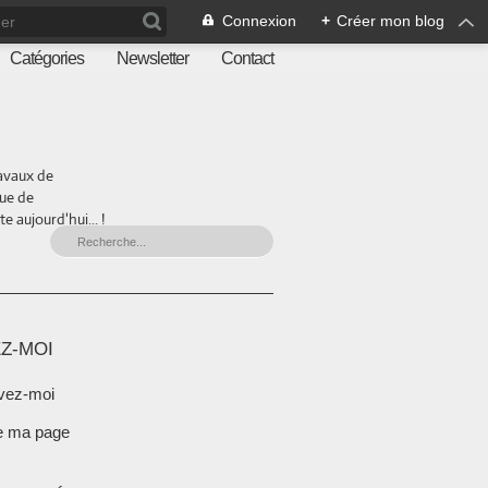
Connexion
+
Créer mon blog
Catégories
Newsletter
Contact
ravaux de
que de
 aujourd'hui... !
Z-MOI
vez-moi
e ma page