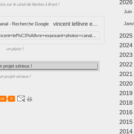
2026
os sur le canal de Nantes à Brest !
Juin
vincent lefèvre exposant photos canal - Recherche Google
Janv
2025
https://www.google.fr/search?q=vincent+lef%C3%A8vre+exposant+photos+canal&client=firefox-a&hs=rOj&rls=org.mozilla:fr:official&source=lnms&tbm=isch&sa=X&ei=eeRsUq4piLLRBZrMgMAJ&ved=0CAkQ_AUoAQ&biw=1013&bih=599
2024
un plaisir !
2023
2022
2021
un projet sérieux !
2020
2019
ost
0
2018
2016
2015
2014