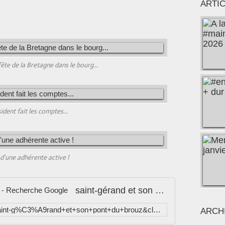
ARTI
ête de la Bretagne dans le bourg...
sident fait les comptes...
d'une adhérente active !
saint-gérand et son pont du brouz - Recherche Google
https://www.google.fr/search?q=saint-g%C3%A9rand+et+son+pont+du+brouz&client=firefox-a&hs=xoi&rls=org.mozilla:fr:official&source=lnms&tbm=isch&sa=X&ei=x9tsUpeHJcTt0gW16oCoCw&ved=0CAkQ_AUoAQ&biw=1013&bih=599
ARCH