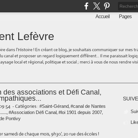
Accueil
Pages
ent Lefèvre
oire dans l'Histoire ! En créant ce blog, je souhaitais communiquer sur mes t
 du canal et proposer un regard logiquement différent... Il me paraissait logi
ge local et régional, politique et social ; merci à vous de nous rendre visite
 des associations et Défi Canal,
mpathiques...
SUIVE
 09:54
-
Catégories :
,
#Saint-Gérand
#canal de Nantes
Sui
,
,
,
....
#Association Défi Canal
#loi 1901 depuis 2007
de Pontivy
Lik
er samedi de chaque mois, 9h30', 20 rue des écoles !