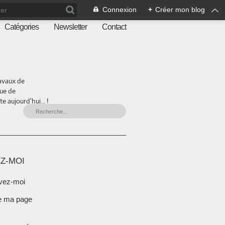
Connexion
+
Créer mon blog
Catégories
Newsletter
Contact
ravaux de
que de
 aujourd'hui... !
Z-MOI
vez-moi
e ma page