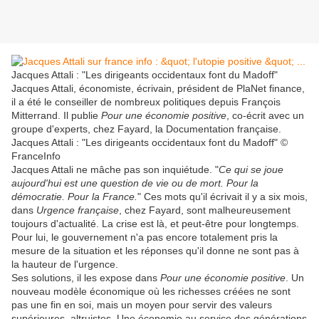
Jacques Attali : "Les dirigeants occidentaux font du Madoff"
Jacques Attali, économiste, écrivain, président de PlaNet finance,
il a été le conseiller de nombreux politiques depuis François
Mitterrand. Il publie
Pour une économie positive
, co-écrit avec un
groupe d'experts, chez Fayard, la Documentation française.
Jacques Attali : "Les dirigeants occidentaux font du Madoff" ©
FranceInfo
Jacques Attali ne mâche pas son inquiétude. "
Ce qui se joue
aujourd'hui est une question de vie ou de mort. Pour la
démocratie. Pour la France.
" Ces mots qu'il écrivait il y a six mois,
dans
Urgence française
, chez Fayard, sont malheureusement
toujours d'actualité. La crise est là, et peut-être pour longtemps.
Pour lui, le gouvernement n'a pas encore totalement pris la
mesure de la situation et les réponses qu'il donne ne sont pas à
la hauteur de l'urgence.
Ses solutions, il les expose dans
Pour une économie positive
. Un
nouveau modèle économique où les richesses créées ne sont
pas une fin en soi, mais un moyen pour servir des valeurs
supérieures, altruistes. Une économie au service des générations