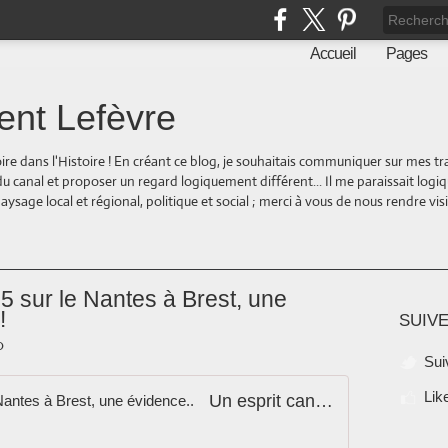
Accueil
Pages
ent Lefèvre
oire dans l'Histoire ! En créant ce blog, je souhaitais communiquer sur mes t
 du canal et proposer un regard logiquement différent... Il me paraissait logi
ge local et régional, politique et social ; merci à vous de nous rendre visite
5 sur le Nantes à Brest, une
!
SUIVE
0
Sui
Lik
Un esprit canal au Pk 195 sur le Nantes à Brest, une évidence..