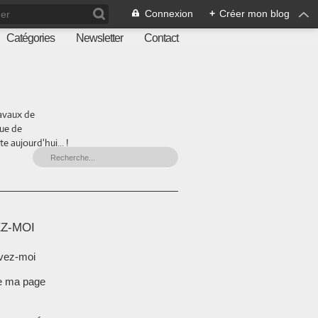
Connexion
+
Créer mon blog
Catégories
Newsletter
Contact
ravaux de
que de
 aujourd'hui... !
Z-MOI
vez-moi
e ma page