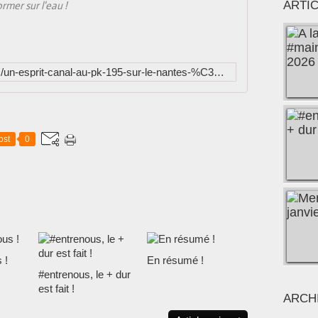
ormer sur l'eau !
ARTI
http://vincentlefevre.over-blog.com/un-esprit-canal-au-pk-195-sur-le-nantes-%C3%A0-brest-une-%C3%A9vidence
ost
0
 !
En résumé !
#entrenous, le + dur
est fait !
ARCH