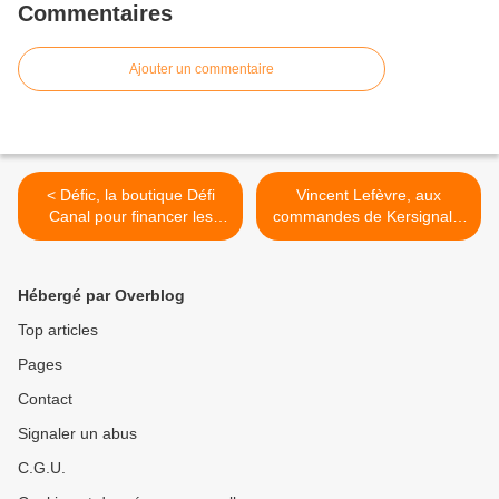
Commentaires
Ajouter un commentaire
< Défic, la boutique Défi
Vincent Lefèvre, aux
Canal pour financer les
commandes de Kersignal II
bateaux...
a fait découvrir le canal et
les écluses proches aux
membres du groupe
Hébergé par Overblog
d'entre-aide Pas-Sage. >
Top articles
Pages
Contact
Signaler un abus
C.G.U.