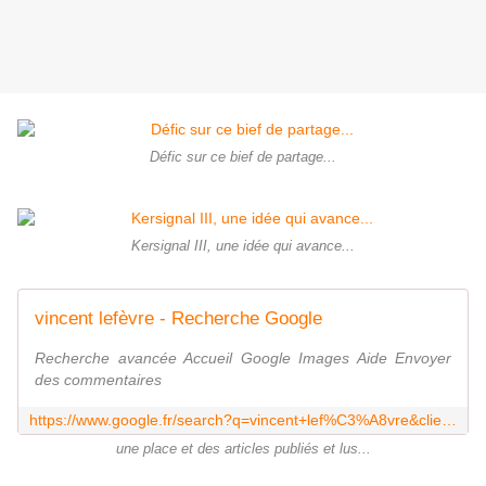
Défic sur ce bief de partage...
Kersignal III, une idée qui avance...
vincent lefèvre - Recherche Google
Recherche avancée Accueil Google Images Aide Envoyer
des commentaires
https://www.google.fr/search?q=vincent+lef%C3%A8vre&client=firefox-a&hs=VLs&rls=org.mozilla:fr:official&source=lnms&tbm=isch&sa=X&ei=LM8wUuHDGOGV7AbI74G4Dg&ved=0CAkQ_AUoAQ&biw=1004&bih=599&dpr=1
une place et des articles publiés et lus...