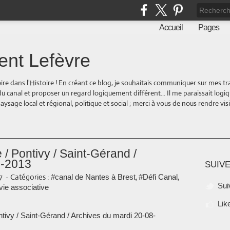
Accueil
Pages
ent Lefèvre
oire dans l'Histoire ! En créant ce blog, je souhaitais communiquer sur mes t
 du canal et proposer un regard logiquement différent... Il me paraissait logi
ge local et régional, politique et social ; merci à vous de nous rendre visite
/ Pontivy / Saint-Gérand /
8-2013
SUIVE
7
-
Catégories :
,
,
#canal de Nantes à Brest
#Défi Canal
Sui
vie associative
Lik