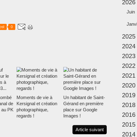
2026
Juin
Janv
ost
0
2025
2024
2023
2022
2021
2020
2019
f tombé
Moments de vie à
Un habitant de Saint-
anal de
Kersignal et création
Gérand en première
2018
t au PK
photographique,
place sur Google
2016
regards !
Images !
2015
Article suivant
2014