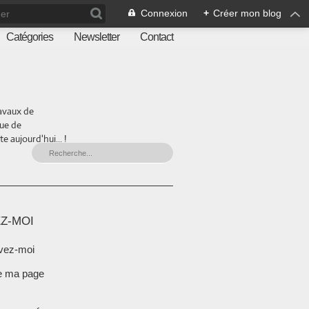
Connexion
+
Créer mon blog
Catégories
Newsletter
Contact
ravaux de
que de
 aujourd'hui... !
Z-MOI
vez-moi
e ma page