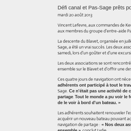
Défi canal et Pas-Sage prêts po
mardi 20 août 2013
Vincent Lefevre, aux commandes de Kersig
aux membres du groupe d'entre-aide P
La descente du Blavet, organisée en juill
Sage, a été un vrai succès. Les deux asso
samedi, lors d'un goûter et d'une excursi
Les deux associations se sont rencontrées
ensemble sur le Blavet et d'offrir une d
Ces quatre jours de navigation ont néce
adhérents ont participé à tout le tra
Sage.
Ce n'était pas une activité de
.
partage
Tout le monde a pu voir le 
de le voir à bord d'un bateau. »
Les adhérents souhaitent renouveler l'
acquérir un nouveau bateau pouvant accu
navigation de partage :
« Nos deux ass
, conclut Lydie.
ensemble »