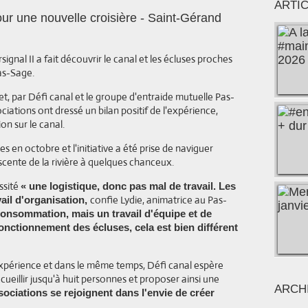
ARTI
ur une nouvelle croisière - Saint-Gérand
nal II a fait découvrir le canal et les écluses proches
as-Sage.
et, par Défi canal et le groupe d'entraide mutuelle Pas-
ciations ont dressé un bilan positif de l'expérience,
on sur le canal.
 en octobre et l'initiative a été prise de naviguer
escente de la rivière à quelques chanceux.
ssité
« une logistique, donc pas mal de travail. Les
confie Lydie, animatrice au Pas-
vail d'organisation,
 consommation, mais un travail d'équipe et de
fonctionnement des écluses, cela est bien différent
expérience et dans le même temps, Défi canal espère
eillir jusqu'à huit personnes et proposer ainsi une
ARCH
ociations se rejoignent dans l'envie de créer