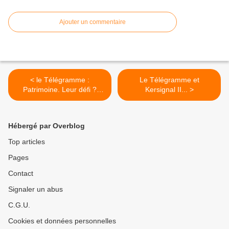
Ajouter un commentaire
< le Télégramme :
Le Télégramme et
Patrimoine. Leur défi ?
Kersignal II... >
Faire revivre le canal 27
juillet 2008
Hébergé par Overblog
Top articles
Pages
Contact
Signaler un abus
C.G.U.
Cookies et données personnelles