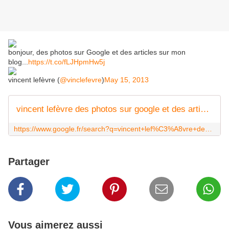
bonjour, des photos sur Google et des articles sur mon
blog...
https://t.co/fLJHpmHw5j
vincent lefèvre (
@vinclefevre
)
May 15, 2013
vincent lefèvre des photos sur google et des articles sur son blog - Recherche Google
https://www.google.fr/search?q=vincent+lef%C3%A8vre+des+photos+sur+google+et+des+articles+sur+son+blog&client=firefox-a&hs=Wme&rls=org.mozilla:fr:official&source=lnms&tbm=isch&sa=X&ei=MKWTUYPTPMjQ0QXS6YGYBA&ved=0CAcQ_AUoAQ&biw=1024&bih=607#client=firefox-a&hs=H7J&rls=org.mozilla:fr%3Aofficial&tbm=isch&sa=1&q=vincent+lef%C3%A8vre+des+photos+sur+google+et+des+articles+sur+mon+blog&oq=vincent+lef%C3%A8vre+des+photos+sur+google+et+des+articles+sur+mon+blog&gs_l=img.12...18711.18711.0.20830.1.1.0.0.0.0.155.155.0j1.1.0...0.0...1c.1.12.img.Pz2A0dHORc4&bav=on.2,or.r_cp.r_qf.&bvm=bv.46471029,d.d2k&fp=b55c496062f953ce&biw=1024&bih=607
Partager
Vous aimerez aussi