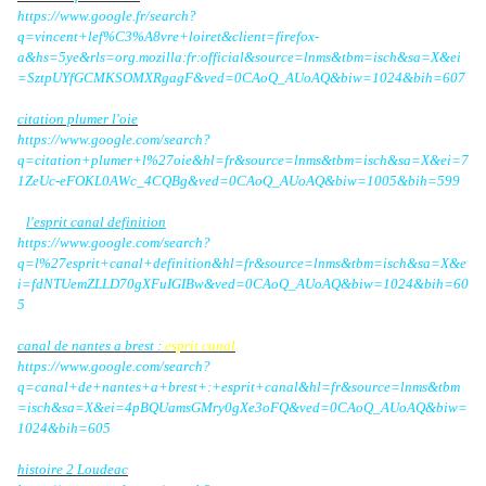
https://www.google.fr/search?
q=vincent+lef%C3%A8vre+loiret&client=firefox-
a&hs=5ye&rls=org.mozilla:fr:official&source=lnms&tbm=isch&sa=X&ei
=SztpUYfGCMKSOMXRgagF&ved=0CAoQ_AUoAQ&biw=1024&bih=607
citation plumer l'oie
https://www.google.com/search?
q=citation+plumer+l%27oie&hl=fr&source=lnms&tbm=isch&sa=X&ei=7
1ZeUc-eFOKL0AWc_4CQBg&ved=0CAoQ_AUoAQ&biw=1005&bih=599
l'esprit canal definition
https://www.google.com/search?
q=l%27esprit+canal+definition&hl=fr&source=lnms&tbm=isch&sa=X&e
i=fdNTUemZLLD70gXFuIGIBw&ved=0CAoQ_AUoAQ&biw=1024&bih=60
5
canal de nantes a brest :
esprit canal
https://www.google.com/search?
q=canal+de+nantes+a+brest+:+esprit+canal&hl=fr&source=lnms&tbm
=isch&sa=X&ei=4pBQUamsGMry0gXe3oFQ&ved=0CAoQ_AUoAQ&biw=
1024&bih=605
histoire 2 Loudeac