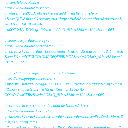
vincent lefèvre Rennes
https://www.google.fr/search?
q=vincent+lef%C3%A8vre+rennes&hl=fr&client=firefox-
a&hs=QUU&tbo=d&rls=org.mozilla:fr:official&source=lnms&tbm=isch&
sa=X&ei=JpUBUeKsD-
ma0QXSvIGADQ&sqi=2&ved=0CAcQ_AUoAA&biw=1024&bih=605
oiseaux des jardins bretagne
https://www.google.com/search?
q=oiseaux+des+jardins+bretagne&hl=fr&tbo=d&source=lnms&tbm=isch
&sa=X&ei=5GX6UO3zOMPG0QX88IHoDA&ved=0CAoQ_AUoAA&biw=1
015&bih=597
permis bateau navigation intérieure bretagne
https://www.google.com/search?
q=permis+bateau+navigation+int%C3%A9rieure+bretagne&hl=fr&tbo=
d&source=lnms&tbm=isch&sa=X&ei=znLyULyjL-
GQ0AWEyoGYBw&ved=0CAoQ_AUoAA&biw=1024&bih=605
histoire de la construction du canal de Nantes à Brest
https://www.google.fr/search?
q=histoire+de+la+construction+du+canal+de+nantes+%C3%A0+brest&
hl=fr&client=firefox-
a&hs=wyU&tbo=d&rls=org.mozilla:fr:official&source=lnms&tbm=isch&s