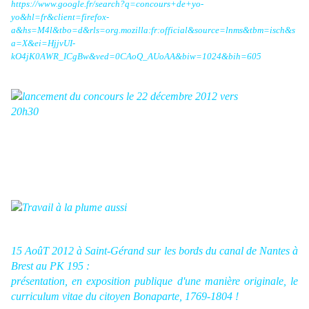
https://www.google.fr/search?q=concours+de+yo-
yo&hl=fr&client=firefox-
a&hs=M4l&tbo=d&rls=org.mozilla:fr:official&source=lnms&tbm=isch&s
a=X&ei=HjjvUI-
kO4jK0AWR_ICgBw&ved=0CAoQ_AUoAA&biw=1024&bih=605
15 AoûT 2012 à Saint-Gérand sur les bords du canal de Nantes à
Brest au PK 195 :
présentation, en exposition publique d'une manière originale, le
curriculum vitae du citoyen Bonaparte, 1769-1804 !