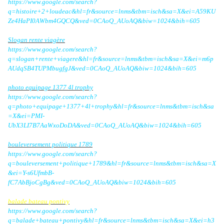
https://www.google.com/search?
q=histoire+2+loudeac&hl=fr&source=lnms&tbm=isch&sa=X&ei=A59KU
Ze4HaPI0AWbm4GQCQ&ved=0CAoQ_AUoAQ&biw=1024&bih=605
Slogan rente viagère
https://www.google.com/search?
q=slogan+rente+viagere&hl=fr&source=lnms&tbm=isch&sa=X&ei=m6p
AUdqSB4TUPMbugfgJ&ved=0CAoQ_AUoAQ&biw=1024&bih=605
photo equipage 1377 4l trophy
https://www.google.com/search?
q=photo+equipage+1377+4l+trophy&hl=fr&source=lnms&tbm=isch&sa
=X&ei=PMI-
UbX3LI7B7AaWxoDoDA&ved=0CAoQ_AUoAQ&biw=1024&bih=605
bouleversement politique 1789
https://www.google.com/search?
q=bouleversement+politique+1789&hl=fr&source=lnms&tbm=isch&sa=X
&ei=Y-s6UfmbB-
fC7AbBjoCgBg&ved=0CAoQ_AUoAQ&biw=1024&bih=605
balade bateau pontivy
https://www.google.com/search?
q=balade+bateau+pontivy&hl=fr&source=lnms&tbm=isch&sa=X&ei=h3