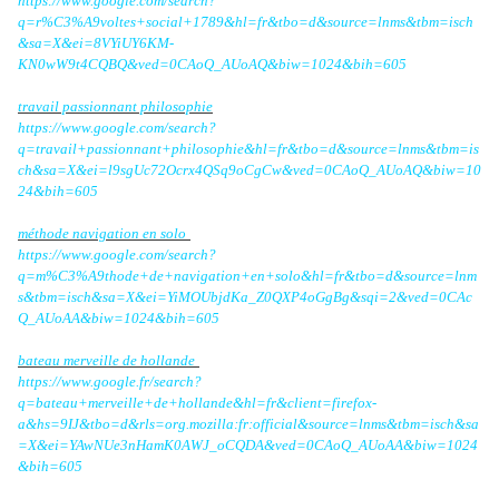
https://www.google.com/search?
q=r%C3%A9voltes+social+1789&hl=fr&tbo=d&source=lnms&tbm=isch
&sa=X&ei=8VYiUY6KM-
KN0wW9t4CQBQ&ved=0CAoQ_AUoAQ&biw=1024&bih=605
travail passionnant philosophie
https://www.google.com/search?
q=travail+passionnant+philosophie&hl=fr&tbo=d&source=lnms&tbm=is
ch&sa=X&ei=l9sgUc72Ocrx4QSq9oCgCw&ved=0CAoQ_AUoAQ&biw=10
24&bih=605
méthode navigation en solo
https://www.google.com/search?
q=m%C3%A9thode+de+navigation+en+solo&hl=fr&tbo=d&source=lnm
s&tbm=isch&sa=X&ei=YiMOUbjdKa_Z0QXP4oGgBg&sqi=2&ved=0CAc
Q_AUoAA&biw=1024&bih=605
bateau merveille de hollande
https://www.google.fr/search?
q=bateau+merveille+de+hollande&hl=fr&client=firefox-
a&hs=9IJ&tbo=d&rls=org.mozilla:fr:official&source=lnms&tbm=isch&sa
=X&ei=YAwNUe3nHamK0AWJ_oCQDA&ved=0CAoQ_AUoAA&biw=1024
&bih=605