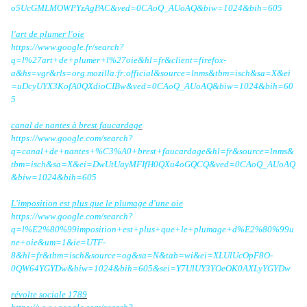
o5UcGMLMOWPYzAgPAC&ved=0CAoQ_AUoAQ&biw=1024&bih=605
l'art de plumer l'oie
https://www.google.fr/search?
q=l%27art+de+plumer+l%27oie&hl=fr&client=firefox-
a&hs=vgr&rls=org.mozilla:fr:official&source=lnms&tbm=isch&sa=X&ei
=uDcyUYX3KofA0QXdioCIBw&ved=0CAoQ_AUoAQ&biw=1024&bih=60
5
canal de nantes à brest faucardage
https://www.google.com/search?
q=canal+de+nantes+%C3%A0+brest+faucardage&hl=fr&source=lnms&
tbm=isch&sa=X&ei=DwUtUayMFIfH0QXu4oGQCQ&ved=0CAoQ_AUoAQ
&biw=1024&bih=605
L'imposition est plus que le plumage d'une oie
https://www.google.com/search?
q=l%E2%80%99imposition+est+plus+que+le+plumage+d%E2%80%99u
ne+oie&um=1&ie=UTF-
8&hl=fr&tbm=isch&source=og&sa=N&tab=wi&ei=XLUlUcOpF8O-
0QW64YGYDw&biw=1024&bih=605&sei=Y7UlUY3YOeOK0AXLyYGYDw
révolte sociale 1789