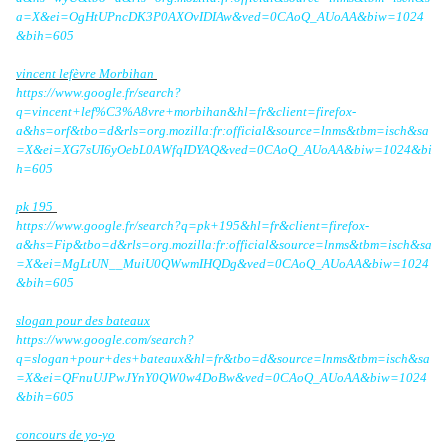
a=X&ei=OgHtUPncDK3P0AXOvIDIAw&ved=0CAoQ_AUoAA&biw=1024
&bih=605
vincent lefèvre Morbihan
https://www.google.fr/search?
q=vincent+lef%C3%A8vre+morbihan&hl=fr&client=firefox-
a&hs=orf&tbo=d&rls=org.mozilla:fr:official&source=lnms&tbm=isch&sa
=X&ei=XG7sUI6yOebL0AWfqIDYAQ&ved=0CAoQ_AUoAA&biw=1024&bi
h=605
pk 195
https://www.google.fr/search?q=pk+195&hl=fr&client=firefox-
a&hs=Fip&tbo=d&rls=org.mozilla:fr:official&source=lnms&tbm=isch&sa
=X&ei=MgLtUN__MuiU0QWwmIHQDg&ved=0CAoQ_AUoAA&biw=1024
&bih=605
slogan pour des bateaux
https://www.google.com/search?
q=slogan+pour+des+bateaux&hl=fr&tbo=d&source=lnms&tbm=isch&sa
=X&ei=QFnuUJPwJYnY0QW0w4DoBw&ved=0CAoQ_AUoAA&biw=1024
&bih=605
concours de yo-yo