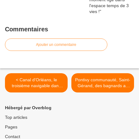
Commentaires
Ajouter un commentaire
< Canal d'Orléans, le
Pontivy communauté, Saint-
troisième navigable dans
Gérand, des bagnards au
l'histoire des canaux en
travail sur le canal de
France...
Nantes à Brest... >
Hébergé par Overblog
Top articles
Pages
Contact