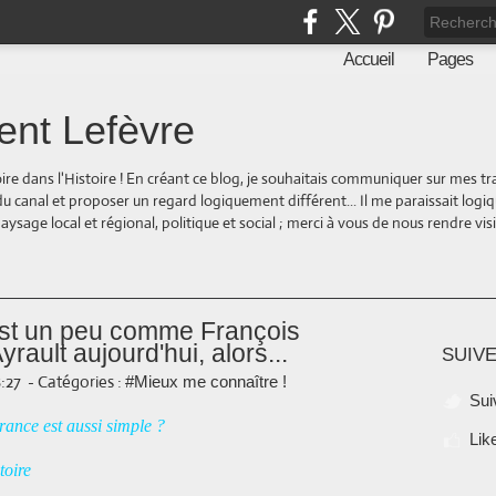
Accueil
Pages
ent Lefèvre
oire dans l'Histoire ! En créant ce blog, je souhaitais communiquer sur mes t
 du canal et proposer un regard logiquement différent... Il me paraissait logi
ge local et régional, politique et social ; merci à vous de nous rendre visite
c'est un peu comme François
ault aujourd'hui, alors...
SUIVE
8:27
-
Catégories :
#Mieux me connaître !
Sui
rance est aussi simple ?
Lik