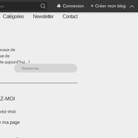
Connexion
+
Créer mon blog
Catégories
Newsletter
Contact
ravaux de
que de
 aujourd'hui... !
Z-MOI
vez-moi
e ma page