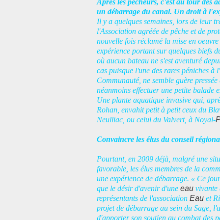
Après les pêcheurs, c'est au tour des a
un débarrage du canal. Un droit à l'ex
I
l y a quelques semaines, lors de leur t
l'Association agréée de pêche et de pr
nouvelle fois réclamé la mise en oeuvr
expérience portant sur quelques biefs d
où aucun bateau ne s'est aventuré depuis
cas puisque l'une des rares péniches à l'
Communauté, ne semble guère pressée de 
néanmoins effectuer une petite balade esti
Une plante aquatique invasive qui, après
Rohan, envahit petit à petit ceux du Bla
Neulliac, ou celui du Valvert, à Noyal-
P
Convaincre les élus du conseil régiona
Pourtant, en 2009 déjà, malgré une situ
favorable, les élus membres de la commi
une expérience de débarrage. « Ce jour-l
que le désir d'avenir d'une
eau
vivante 
représentants de l'association
Eau
et Ri
projet de débarrage au sein du Sage, l'
d'apporter son soutien au combat des pêc