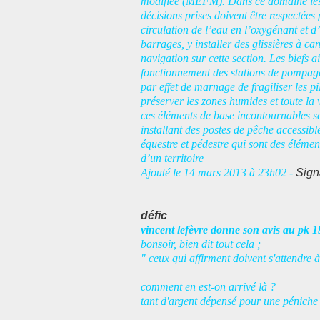
modifiée (MEFM). Dans ce domaine les ins
décisions prises doivent être respectées
circulation de l’eau en l’oxygénant et d
barrages, y installer des glissières à can
navigation sur cette section. Les biefs 
fonctionnement des stations de pompage,
par effet de marnage de fragiliser les pi
préserver les zones humides et toute la v
ces éléments de base incontournables se 
installant des postes de pêche accessibl
équestre et pédestre qui sont des élément
d’un territoire
Ajouté le 14 mars 2013 à 23h02 -
Sign
défic
vincent lefèvre donne son avis au pk 19
bonsoir, bien dit tout cela ;
" ceux qui affirment doivent s'attendre à
comment en est-on arrivé là ?
tant d'argent dépensé pour une péniche e