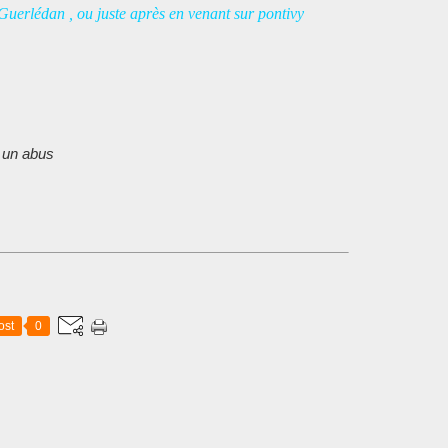
t Guerlédan , ou juste après en venant sur pontivy
 un abus
ost
0