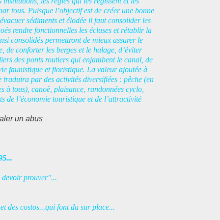
titutions, les règles qui les régissent et les
 par tous. Puisque l’objectif est de créer une bonne
’évacuer sédiments et élodée il faut consolider les
oës rendre fonctionnelles les écluses et rétablir la
ainsi consolidés permettront de mieux assurer le
 de conforter les berges et le halage, d’éviter
liers des ponts routiers qui enjambent le canal, de
ie faunistique et floristique. La valeur ajoutée à
traduira par des activités diversifiées : pêche (en
es à tous), canoë, plaisance, randonnées cyclo,
s de l’économie touristique et de l’attractivité
aler un abus
5...
 devoir prouver"...
t des costos...qui font du sur place...