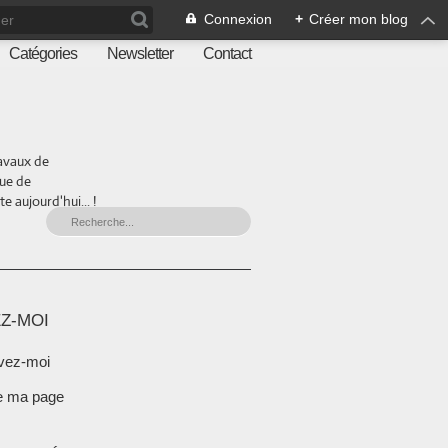
Connexion
+
Créer mon blog
Catégories
Newsletter
Contact
ravaux de
que de
 aujourd'hui... !
Z-MOI
vez-moi
e ma page