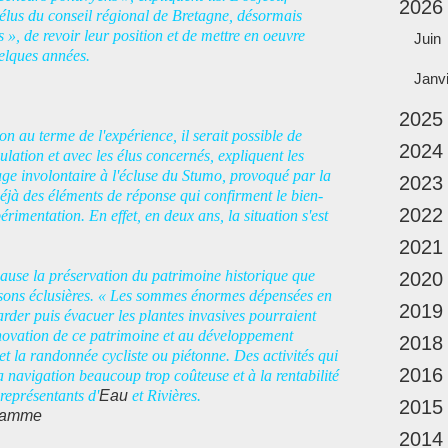
2026
s élus du conseil régional de Bretagne, désormais
 », de revoir leur position et de mettre en oeuvre
Juin
elques années.
Janv
2025
ion au terme de l'expérience, il serait possible de
2024
ulation et avec les élus concernés, expliquent les
e involontaire à l'écluse du Stumo, provoqué par la
2023
déjà des éléments de réponse qui confirment le bien-
2022
érimentation. En effet, en deux ans, la situation s'est
2021
ause la préservation du patrimoine historique que
2020
aisons éclusières. « Les sommes énormes dépensées en
2019
rder puis évacuer les plantes invasives pourraient
énovation de ce patrimoine et au développement
2018
et la randonnée cycliste ou piétonne. Des activités qui
2016
la navigation beaucoup trop coûteuse et à la rentabilité
 représentants d'
Eau
et Rivières.
2015
gramme
2014