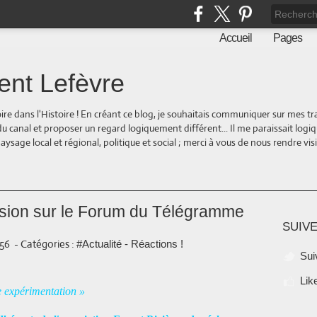
Accueil
Pages
ent Lefèvre
oire dans l'Histoire ! En créant ce blog, je souhaitais communiquer sur mes t
 du canal et proposer un regard logiquement différent... Il me paraissait logi
ge local et régional, politique et social ; merci à vous de nous rendre visite
ssion sur le Forum du Télégramme
SUIVE
:56
-
Catégories :
#Actualité - Réactions !
Sui
Lik
e expérimentation »