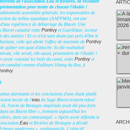
dhérents de l'association Eau et Rivières, de réclamer
ARTI
périmentation pour tenter de chasser l'élodée !
raditionnelle assemblée générale, les responsables de
otection du milieu aquatique (AAPPMA), ont une
e d'une expérience de débarrage du Blavet. Une
u Blavet canalisé entre
Pontivy
et Guerlédan, secteur
 des années ! Et ce n'est sans doute pas près d'être le
horizon, celle qui abrite l'office de tourisme de
Pontivy
quitter son quai d'attache. Si elle souhaitait
vale, elle serait, elle-aussi, prisonnière de l'élodée !
 avoir colonisé les biefs du canal, entre
Pontivy
et
vet canalisé comme d'ailleurs l'étang du Roz, à
ontivy
.
l
ation alarmante et les conclusions d'une étude plutôt
ssion locale de l'
eau
du Sage Blavet avaient refusé
à, l'envie de Bretagne impériale avait été plus forte
dans un Blavet libre », ironisent aujourd'hui les
vières, dans un communiqué. « Après avoir défendu le
ARCH
association
Eau
et Rivières de Bretagne a décidé
heurs pontivyens », expliquent-ils. L'objectif