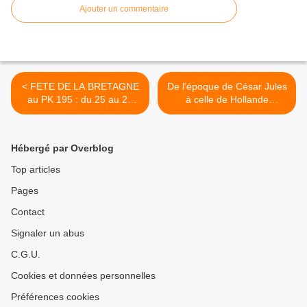
Ajouter un commentaire
< FETE DE LA BRETAGNE
De l'époque de César Jules
au PK 195 : du 25 au 28
à celle de Hollande
mai 2012, exposition sur
François, un nouveau
l'histoire de la navigation
regard sur l'histoire de la
fluviale, gratuite...
France politique et
Hébergé par Overblog
économique... >
Top articles
Pages
Contact
Signaler un abus
C.G.U.
Cookies et données personnelles
Préférences cookies