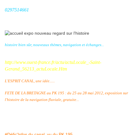
0297514661
histoire bien sûr, nouveaux thèmes, navigation et échanges...
http://www.ouest-france.fr/actu/actuLocale_-Saint-
Gerand_56213_actuLocale.Htm
L'ESPRIT CANAL, une idée......
FETE DE LA BRETAGNE au PK 195 : du 25 au 28 mai 2012, exposition sur
l'histoire de la navigation fluviale, gratuite...
#Défic'Infos du canal, vu du PK 195