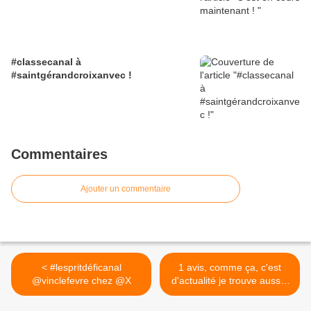
#classecanal à
#saintgérandcroixanvec !
Commentaires
Ajouter un commentaire
< #lespritdéficanal
1 avis, comme ça, c'est
@vinclefevre chez @X
d'actualité je trouve aussi !
>