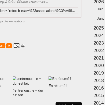
2026
urg, à Saint-Gérand-croixanvec ...
Juin
https://www.google.com/search?client=firefox-b-e&q=%23associationd%C3%A9ficanal%C3%A0santg%C3%A9randcroixanvec
Janv
jà des réalisations...
2025
2024
2023
ost
0
2022
2021
2020
2019
2018
 !
En résumé !
2016
#entrenous, le + dur
2015
est fait !
2014