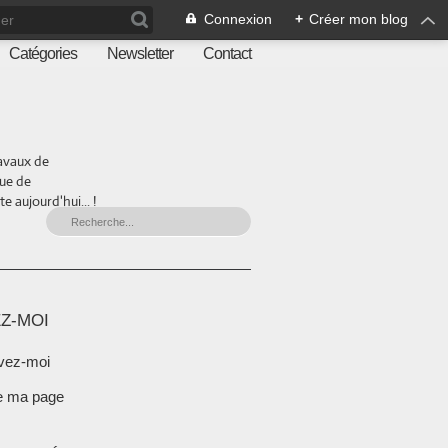
Connexion
+
Créer mon blog
Catégories
Newsletter
Contact
ravaux de
que de
 aujourd'hui... !
Z-MOI
vez-moi
e ma page