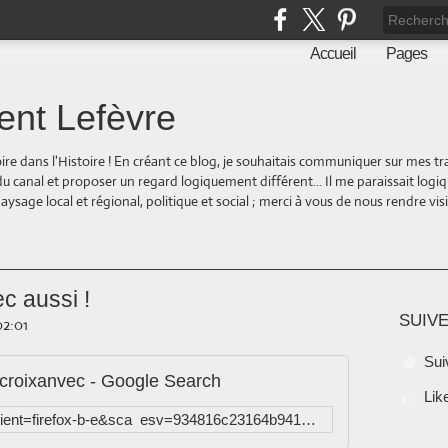
Accueil
Pages
ent Lefèvre
oire dans l'Histoire ! En créant ce blog, je souhaitais communiquer sur mes t
 du canal et proposer un regard logiquement différent... Il me paraissait logi
ge local et régional, politique et social ; merci à vous de nous rendre visite
c aussi !
SUIVE
02:01
Sui
croixanvec - Google Search
Lik
https://www.google.com/search?client=firefox-b-e&sca_esv=934816c23164b941&q=%23classepk195+%C3%A0+%23saintg%C3%A9randcroixanvec&fbs=AEQNm0CbCVgAZ5mWEJDg6aoPVcBgTlosgQSuzBMlnAdio07UCJQtmEkU6i-_BMZgWHB0gXD4qt67OEQKmKHtgAPLYm0tErCiExUsbSS3UJLSJMb2Yy1vUr26EWhW9EpJoxvn4tP_ZXJ7acrvLYzsfufHoSvjwIkZ_jylXKa9r9xfckvqaeT8mNqU_VkVXPKSeLjRO-AJYtnq&sa=X&ved=2ahUKEwieh8CZgfGIAxW0cKQEHdiGGXAQtKgLegQIGRAB&biw=2880&bih=1329&dpr=0.67&tbm=isch