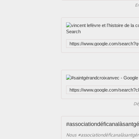
En
Déj
#associationdéficanalàsantg
Nous #associationdéficanalàsantgér