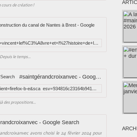
ARTI
 cours de création !
vincent lefè
https://www.google.com/search?q=vincent+lef%C3%A8vre+et+l%27histoire+de+la+construction+du+canal+de+Nantes+%C3%A0+Brest&client=firefox-b-d&source=lnms&sa=X&ved=2ahUKEwivjuWQgqz1AhVHKBoKHTCkD3UQ_AUoAnoECAEQBA&biw=2880&bih=1371&dpr=0.67&tbm=isch
Depuis le temps...
#saintgérandcroixanvec - Google Search
https://www.google.com/search?client=firefox-b-e&sca_esv=934816c23164b941&q=%23saintg%C3%A9randcroixanvec&fbs=AEQNm0CbCVgAZ5mWEJDg6aoPVcBgTlosgQSuzBMlnAdio07UCFdb4kkCZQx4-ERIk5vUh0hWbBcn17qhcg4G1UyOj4Bl9j_97HfXX8OTbusU58gqfpTTpUF3jMnovRBnsQD-1SxLNszdOpGmKaKF6_vTOfYG1TtSSSrTUb5uynBwgdVG3mUF8St8xuOyCus8cfir1FAn0Ja5&sa=X&ved=2ahUKEwiglZDdgvGIAxUCdqQEHTvMDo8QtKgLegQIKBAB&biw=2880&bih=1329&dpr=0.67&tbm=isch
à des propositions...
érandcroixanvec - Google Search
ARCH
andcroixanvec avons choisi le 24 février 2024 pour