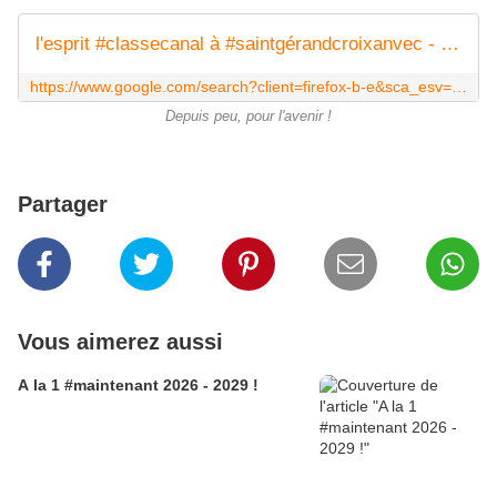
l'esprit #classecanal à #saintgérandcroixanvec - Google Search
https://www.google.com/search?client=firefox-b-e&sca_esv=23188ff84b8e16a4&sca_upv=1&sxsrf=ADLYWILs_711C5mfQXwPJ6jILjCQj4eiEg:1725845690353&q=l%27esprit+%23classecanal+%C3%A0+%23saintg%C3%A9randcroixanvec&fbs=AEQNm0CbCVgAZ5mWEJDg6aoPVcBgTlosgQSuzBMlnAdio07UCId2t1azIRgowYJD0nDbqEJMVw8rHb1W2uDg6FcI5d8mLT3cHmLoRURQaSmyXeXfPtELGeO9ojoiVzLHR5NbIQiVSa_P9oqM9eDtQFIgTs_g8wT50WMwCWr7eflxpYS4RFYckEorudMcrCSXHiMTDhokVXDJ&sa=X&ved=2ahUKEwjh7r2a3LSIAxX8RqQEHTm7CXsQtKgLegQIEhAB&biw=2880&bih=1329&dpr=0.67&tbm=isch
Depuis peu, pour l'avenir !
Partager
Vous aimerez aussi
A la 1 #maintenant 2026 - 2029 !