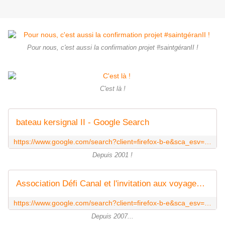
Pour nous, c'est aussi la confirmation projet #saintgéranII !
C'est là !
bateau kersignal II - Google Search
https://www.google.com/search?client=firefox-b-e&sca_esv=23188ff84b8e16a4&sca_upv=1&sxsrf=ADLYWILEcnabSfprnJiF0SNJXQwCo6NJ1w:1725845271214&q=bateau+kersignal+II&fbs=AEQNm0CbCVgAZ5mWEJDg6aoPVcBgTlosgQSuzBMlnAdio07UCJQtmEkU6i-_BMZgWHB0gXD4qt67OEQKmKHtgAPLYm0tErCiExUsbSS3UJLSJMb2Y8OnwS90QuzFGBDiPMhONdJSe8HNqCNi3aT-13C_kPMzgnwg2Hh0KYNe_mKdKKbL5s7HfiKo3_zWB2H0sX-_V2ky_txt&sa=X&ved=2ahUKEwjjuc_S2rSIAxVCT6QEHSpjOIcQtKgLegQIHRAB&biw=2880&bih=1329&dpr=0.67&tbm=isch
Depuis 2001 !
Association Défi Canal et l'invitation aux voyages pour tous sur les eaux intérieures de Bretagne et aussi en mer à la voile - Google Search
https://www.google.com/search?client=firefox-b-e&sca_esv=23188ff84b8e16a4&sca_upv=1&sxsrf=ADLYWIILTt3U4aDN08Sn95c4rQZ243LDjw:1725845534125&q=Association+D%C3%A9fi+Canal+et+l%27invitation+aux+voyages+pour+tous+sur+les+eaux+int%C3%A9rieures+de+Bretagne+et+aussi+en+mer+%C3%A0+la+voile&fbs=AEQNm0CbCVgAZ5mWEJDg6aoPVcBgTlosgQSuzBMlnAdio07UCId2t1azIRgowYJD0nDbqEIN7XYIyS3uBYzHmWPp2pnWOM711f3zw8s8k2B2M4SwKO29ncF7gPsi0TMCOkJHAQXgr0HYQxa-9B2EGp01Ij7-JcaodPJjV6OvJKzoH4jbjvYwEFs&sa=X&ved=2ahUKEwiCuv7P27SIAxX8AfsDHbzYOdYQtKgLegQICxAB&biw=2880&bih=1329&dpr=0.67&tbm=isch
Depuis 2007...