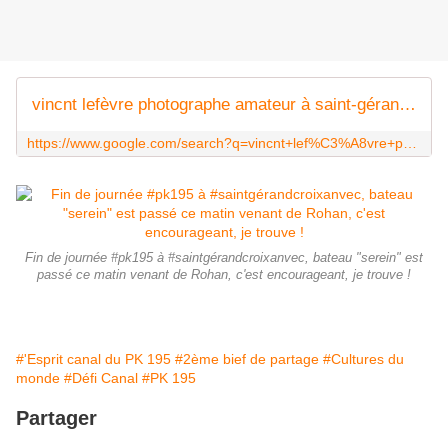
vincnt lefèvre photographe amateur à saint-gérand-croixanvec - Google Search
https://www.google.com/search?q=vincnt+lef%C3%A8vre+photographe+amateur+%C3%A0+saint-g%C3%A9rand-croixanvec&client=firefox-b-d&sxsrf=ALiCzsakko2sRVdKRYx8Sl5wqi1BK8S4lA:1658291922327&source=lnms&sa=X&ved=2ahUKEwiU_drn0ob5AhULXRoKHdNKBYYQ_AUoAnoECAEQBA&biw=2880&bih=1329&dpr=0.67&tbm=isch
Fin de journée #pk195 à #saintgérandcroixanvec, bateau "serein" est
passé ce matin venant de Rohan, c'est encourageant, je trouve !
#'Esprit canal du PK 195
#2ème bief de partage
#Cultures du
monde
#Défi Canal
#PK 195
Partager