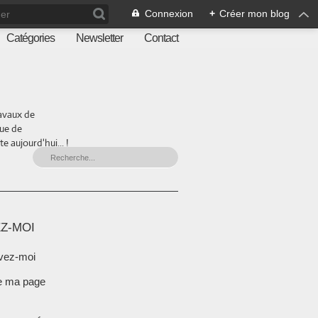
Connexion
+
Créer mon blog
Catégories
Newsletter
Contact
ravaux de
que de
 aujourd'hui... !
Z-MOI
vez-moi
e ma page