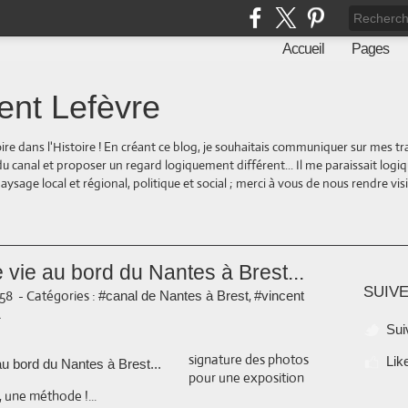
Accueil
Pages
ent Lefèvre
oire dans l'Histoire ! En créant ce blog, je souhaitais communiquer sur mes t
 du canal et proposer un regard logiquement différent... Il me paraissait logi
ge local et régional, politique et social ; merci à vous de nous rendre visite
 vie au bord du Nantes à Brest...
SUIVE
:58
-
Catégories :
,
#canal de Nantes à Brest
#vincent
1
Sui
signature des photos
Lik
pour une exposition
 une méthode !...