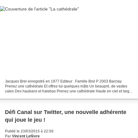
Jacques Brel enregistré en 1977 Editeur : Famille Brel P 2003 Barclay
Prenez une cathédrale Et offrez-lui quelques mâts Un beaupré, de vastes
cales Des haubans et halebas Prenez une cathédrale Haute en ciel et large
au ventre Une cathédrale à tendre De...
Défi Canal sur Twitter, une nouvelle adhérente
qui joue le jeu !
Publié le 23/03/2015 à 22:50
Par
Vincent Lefèvre