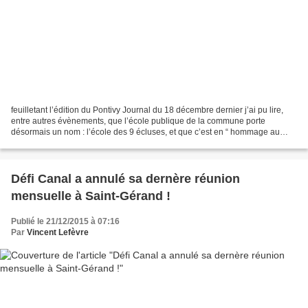
feuilletant l’édition du Pontivy Journal du 18 décembre dernier j’ai pu lire,
entre autres évènements, que l’école publique de la commune porte
désormais un nom : l’école des 9 écluses, et que c’est en “ hommage au
canal de Nantes à Brest “ que la décision...
Défi Canal a annulé sa dernère réunion
mensuelle à Saint-Gérand !
Publié le 21/12/2015 à 07:16
Par
Vincent Lefèvre