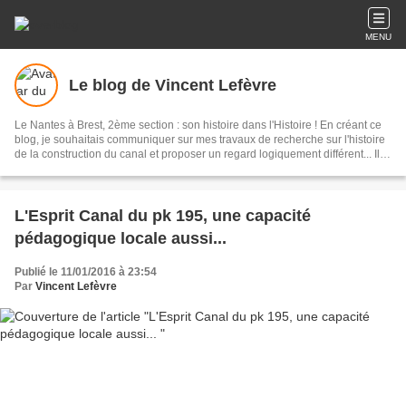
MENU
Le blog de Vincent Lefèvre
Le Nantes à Brest, 2ème section : son histoire dans l'Histoire ! En créant ce
blog, je souhaitais communiquer sur mes travaux de recherche sur l'histoire
de la construction du canal et proposer un regard logiquement différent... Il
me paraissait logique de communiquer sur son environnement, le paysage
local et régional, politique et social ; merci à vous de nous rendre visite
aujourd'hui... !
L'Esprit Canal du pk 195, une capacité
pédagogique locale aussi...
Publié le 11/01/2016 à 23:54
Par
Vincent Lefèvre