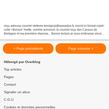
reçu adresse courriel vlefevre-kersignal@wanadoo.fr, inscrit ici format copié-
collé ! Bonsoir Yvette, comme annoncé, le courriel reçu des Canaux de
Bretagne et ma première réponse... Bonne lecture je vous embrasse vincent
lefèvre 0297514661 élu suppléant...
< Page précédente
Page suivante >
Hébergé par Overblog
Top articles
Pages
Contact
Signaler un abus
C.G.U.
Cookies et données personnelles