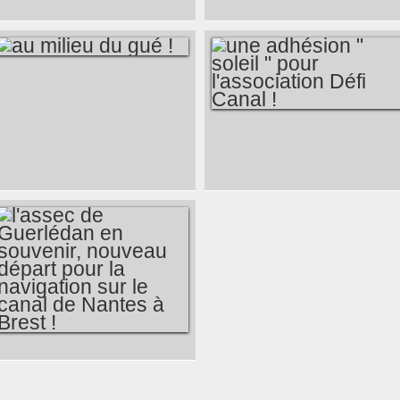
L'HISTOIRE DEPUIS
GÉNÉRALE DÉFI
SE TROUVE LÀ
CANAL, RAPPORT
AUSSI L
MORAL DU
PRÉSIDENT
AU MILIEU DU GUÉ
!
UNE ADHÉSION "
SOLEIL " POUR
L'ASSOCIATION
DÉFI CANAL !
L'ASSEC DE