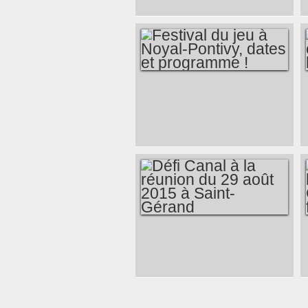
UN BON MOMENT
CE MATIN DU 16
SEPTEMBRE 2015
SUR FRANCE
CULTURE À
FESTIVAL DU JEU À
ÉCOUTER
NOYAL-PONTIVY,
DOMINIQUE
DATES ET
BOURG...
PROGRAMME !
DÉFI CANAL À LA
RÉUNION DU 29
AOÛT 2015 À