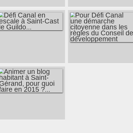
COLLÈGE PRIVÉ
BATEAU, AINSI
DEPUIS LE 31 AOÛT
TITRAIT PONTIVY
2015...
JOURNAL
DERNIÈREMENT...
DÉFI CANAL EN
ESCALE À SAINT-
POUR DÉFI CANAL
CAST LE GUILDO...
UNE DÉMARCHE
CITOYENNE DANS
LES RÈGLES DU
CONSEIL DE
DÉVELOPPEMENT
ANIMER UN BLOG
HABITANT À SAINT-
GÉRAND, POUR