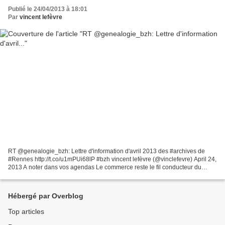
Publié le 24/04/2013 à 18:01
Par
vincent lefèvre
RT @genealogie_bzh: Lettre d'information d'avril 2013 des #archives de
#Rennes http://t.co/u1mPUi68lP #bzh vincent lefèvre (@vinclefevre) April 24,
2013 A noter dans vos agendas Le commerce reste le fil conducteur du
trimestre : séance de paléographie...
Hébergé par Overblog
Top articles