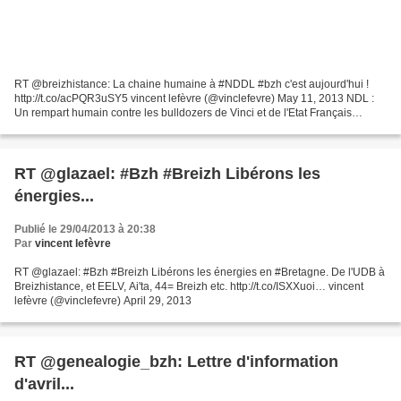
RT @breizhistance: La chaine humaine à #NDDL #bzh c'est aujourd'hui !
http://t.co/acPQR3uSY5 vincent lefèvre (@vinclefevre) May 11, 2013 NDL :
Un rempart humain contre les bulldozers de Vinci et de l'Etat Français
Depuis maintenant plusieurs mois, plusieurs...
RT @glazael: #Bzh #Breizh Libérons les
énergies...
Publié le 29/04/2013 à 20:38
Par
vincent lefèvre
RT @glazael: #Bzh #Breizh Libérons les énergies en #Bretagne. De l'UDB à
Breizhistance, et EELV, Ai'ta, 44= Breizh etc. http://t.co/ISXXuoi… vincent
lefèvre (@vinclefevre) April 29, 2013
RT @genealogie_bzh: Lettre d'information
d'avril...