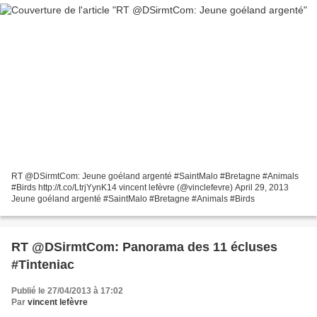
RT @DSirmtCom: Jeune goéland argenté #SaintMalo #Bretagne #Animals
#Birds http://t.co/LtrjYynK14 vincent lefèvre (@vinclefevre) April 29, 2013
Jeune goéland argenté #SaintMalo #Bretagne #Animals #Birds
RT @DSirmtCom: Panorama des 11 écluses
#Tinteniac
Publié le 27/04/2013 à 17:02
Par
vincent lefèvre