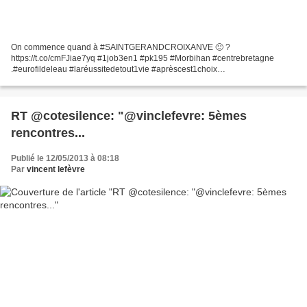
On commence quand à #SAINTGERANDCROIXANVE 🙂 ?
https://t.co/cmFJiae7yq #1job3en1 #pk195 #Morbihan #centrebretagne
.#eurofildeleau #laréussitedetout1vie #aprèscest1choix
pic.twitter.com/1ada9yDcSn
RT @cotesilence: "@vinclefevre: 5èmes
rencontres...
Publié le 12/05/2013 à 08:18
Par
vincent lefèvre