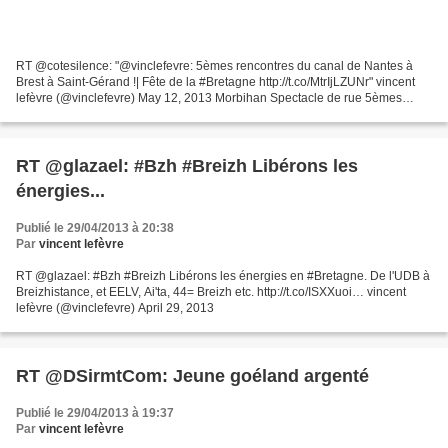
RT @cotesilence: "@vinclefevre: 5èmes rencontres du canal de Nantes à
Brest à Saint-Gérand !| Fête de la #Bretagne http://t.co/MtrIjLZUNr" vincent
lefèvre (@vinclefevre) May 12, 2013 Morbihan Spectacle de rue 5èmes
rencontres du canal de Nantes à Brest...
RT @glazael: #Bzh #Breizh Libérons les
énergies...
Publié le 29/04/2013 à 20:38
Par
vincent lefèvre
RT @glazael: #Bzh #Breizh Libérons les énergies en #Bretagne. De l'UDB à
Breizhistance, et EELV, Ai'ta, 44= Breizh etc. http://t.co/ISXXuoi… vincent
lefèvre (@vinclefevre) April 29, 2013
RT @DSirmtCom: Jeune goéland argenté
Publié le 29/04/2013 à 19:37
Par
vincent lefèvre