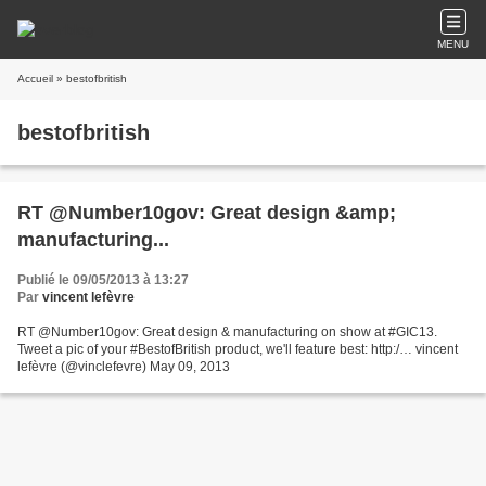
MENU
Accueil
» bestofbritish
bestofbritish
RT @Number10gov: Great design &amp;
manufacturing...
Publié le 09/05/2013 à 13:27
Par
vincent lefèvre
RT @Number10gov: Great design & manufacturing on show at #GIC13.
Tweet a pic of your #BestofBritish product, we'll feature best: http:/… vincent
lefèvre (@vinclefevre) May 09, 2013