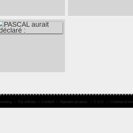
ET CEUX QUI NE
UN JOUR AUSSI
FONT RIEN NE SE
DÉCLARÉ...
TROMPENT
JAMAIS...
PASCAL AURAIT
DÉCLARÉ :
Overblog
Top articles
Contact
Signaler un abus
C.G.U.
Cookies et do