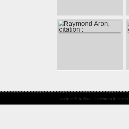
DANIEL PENNAC,
CITATION BIEN
ACTUELLE...
RAYMOND ARON,
CITATION :
Voir le profil de
sur le portail 
Vincent Lefèvre