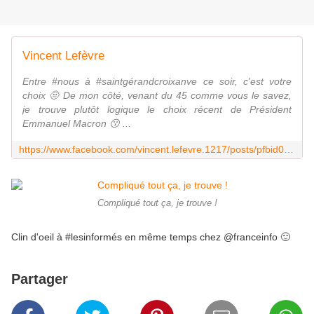
Vincent Lefèvre
Entre #nous à #saintgérandcroixanve ce soir, c'est votre
choix 🤨 De mon côté, venant du 45 comme vous le savez,
je trouve plutôt logique le choix récent de Président
Emmanuel Macron 😗 ...
https://www.facebook.com/vincent.lefevre.1217/posts/pfbid02ra7MwJeNS7wNn9x7ssEZgD2j5rrZAeSJe1x1bfau3TkSdzvUrEEqk6yixV51kQHel
Compliqué tout ça, je trouve !
Clin d'oeil à #lesinformés en même temps chez @franceinfo 🙂
Partager