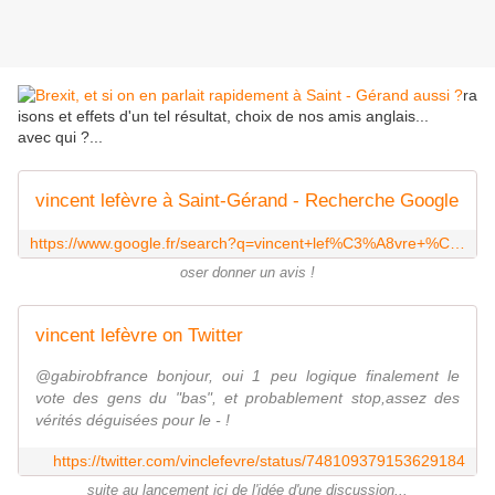
ra
isons et effets d'un tel résultat, choix de nos amis anglais...
avec qui ?...
vincent lefèvre à Saint-Gérand - Recherche Google
https://www.google.fr/search?q=vincent+lef%C3%A8vre+%C3%A0+Saint-G%C3%A9rand&client=firefox-b&source=lnms&tbm=isch&sa=X&ved=0ahUKEwinpYqwo6jNAhUGPBoKHRdwAhwQ_AUICigD&biw=2400&bih=1113&dpr=0.67
oser donner un avis !
vincent lefèvre on Twitter
@gabirobfrance bonjour, oui 1 peu logique finalement le
vote des gens du "bas", et probablement stop,assez des
vérités déguisées pour le - !
https://twitter.com/vinclefevre/status/748109379153629184
suite au lancement ici de l'idée d'une discussion...