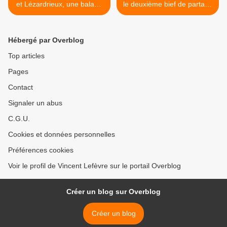
et Lézardrieux, une balade
le deuxième bief de partage
dans l'histoire !
du canal de Nantes à Brest
>
Hébergé par Overblog
Top articles
Pages
Contact
Signaler un abus
C.G.U.
Cookies et données personnelles
Préférences cookies
Voir le profil de Vincent Lefèvre sur le portail Overblog
Créer un blog sur Overblog
Créer un blog