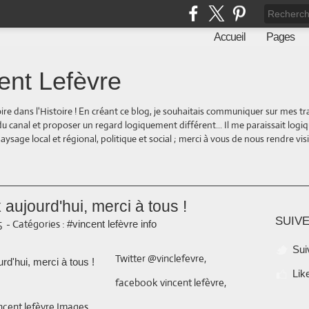
Accueil
Pages
ent Lefèvre
oire dans l'Histoire ! En créant ce blog, je souhaitais communiquer sur mes t
 du canal et proposer un regard logiquement différent... Il me paraissait logi
ge local et régional, politique et social ; merci à vous de nous rendre visite
aujourd'hui, merci à tous !
SUIVE
5
-
Catégories :
#vincent lefèvre info
Sui
Twitter @vinclefevre,
Lik
facebook vincent lefèvre,
incent lefèvre Images