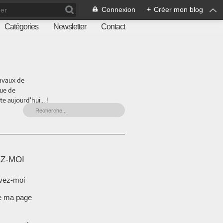
Connexion
+
Créer mon blog
Catégories
Newsletter
Contact
ravaux de
que de
 aujourd'hui... !
Z-MOI
vez-moi
e ma page