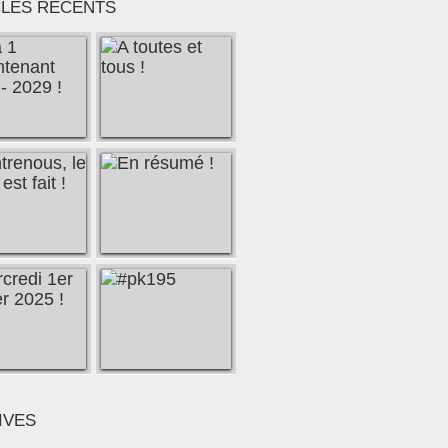
CLES RÉCENTS
ook constatés sur la lecture de mon carnet de bord électr
IVES