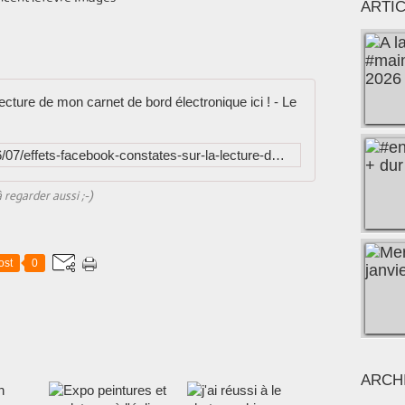
ARTI
Effets faceb
http://www.vincentlefevre.info/2016/07/effets-facebook-constates-sur-la-lecture-de-mon-carnet-de-bord-electronique-ici.html
à regarder aussi ;-)
ost
0
ARCH