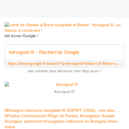
bel écran Google !
kersignal III - Recherche Google
https://www.google.fr/search?q=kersignal+III&ie=utf-8&oe=utf-8&rls=org.mozilla:fr:official&client=firefox-a&gws_rd=cr&ei=Xfd7UriROqWT0AXN64CoAQ
une solution pour découvrir mon blog aussi !
Kersignal III
#Bretagne intérieure navigable
#L'ESPRIT CANAL, une idée......
#Pontivy Communauté
#Pays de Pontivy
#navigation fluviale
#naviguer autrement
#navigation intérieure en Bretagne
#mer-
rivère