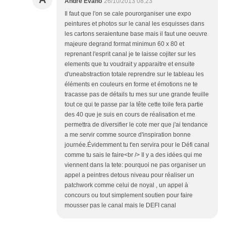
Andre Evano
26/10/2013 08:23
Il faut que l'on se cale pourorganiser une expo
peintures et photos sur le canal les esquisses dans
les cartons seraientune base mais il faut une oeuvre
majeure degrand format minimun 60 x 80 et
reprenant l'esprit canal je te laisse cojiter sur les
elements que tu voudrait y apparaitre et ensuite
d'uneabstraction totale reprendre sur le tableau les
éléments en couleurs en forme et émotions ne te
tracasse pas de détails tu mes sur une grande feuille
tout ce qui te passe par la tête cette toile fera partie
des 40 que je suis en cours de réalisation et me
permettra de diversifier le cote mer que j'ai tendance
a me servir comme source d'inspiration bonne
journée.Évidemment tu t'en servira pour le Défi canal
comme tu sais le faire<br /> Il y a des idées qui me
viennent dans la tete: pourquoi ne pas organiser un
appel a peintres detous niveau pour réaliser un
patchwork comme celui de noyal , un appel à
concours ou tout simplement soutien pour faire
mousser pas le canal mais le DEFI canal